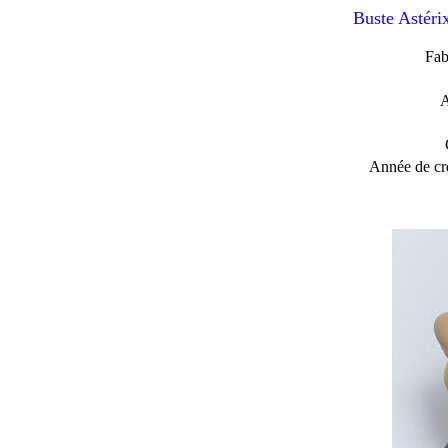
Buste Astéri
Fab
A
Année de cré