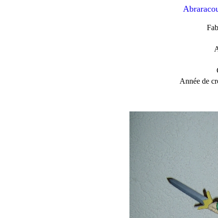
Abraracou
Fab
A
Année de cré